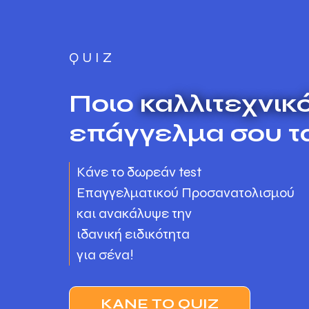
Μετάβαση
σε
περιεχόμενο
QUIZ
Ποιο
καλλιτεχνικ
επάγγελμα σου τα
Κάνε το δωρεάν test
Επαγγελματικού Προσανατολισμού
και ανακάλυψε την
ιδανική ειδικότητα
για σένα!
ΚΆΝΕ ΤΟ QUIZ