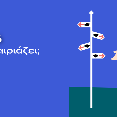
ό
ιριάζει;