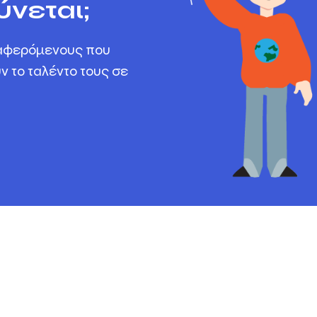
νεται;
ιαφερόμενους που
ν το ταλέντο τους σε