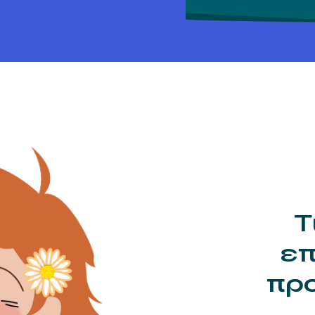
Τ
επ
προ