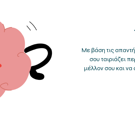
Με βάση τις απαντή
σου ταιριάζει πε
μέλλον σου και να